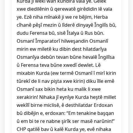
Kurda jî wekî wan kundira vala ye. Gelek
xwe diedilênin û qerewatê girêdidin lê vala
ye. Ezê niha mînakê ji we re bêjim, Herba
cîhanê pêşî mezin û lîderê dinyayê Îngilîs bû,
dudu Ferensa bû, sisê Îtalya û Rus bûn.
Osmanî Împaratorî hilweşandin Osmanlî
mirin ew miletê ku dibin dest hilatdarîya
Osmanîya debûn tevan bûne hevalê Îngilîsa
û Ferensa teva bûne xwedî dewlet. Lê
mixabin Kurda (ew termê Osmanî î mirî kirin
tûrekî de li nav pişta xwe kirin) diku îlle emê
Osmanî sax bikin heta ku malik li xwe
xerakirin! Nihaka jî eynîye Kurda heştê millet
wekîlî birne miclisê, ê desthilatdar Erdoxan
bû dibêjin e, erdoxan: “Em tenakine başqan
û em bi te re nabne şirîk ser masê narûnin!”
CHP qatilê bav û kalê Kurda ye, evê nihaka