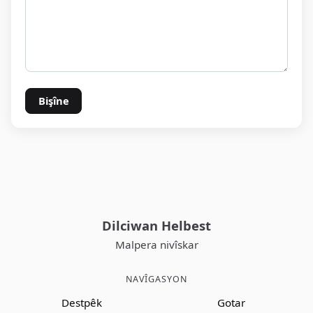
Bişîne
Dilciwan Helbest
Malpera nivîskar
NAVÎGASYON
Destpêk
Gotar