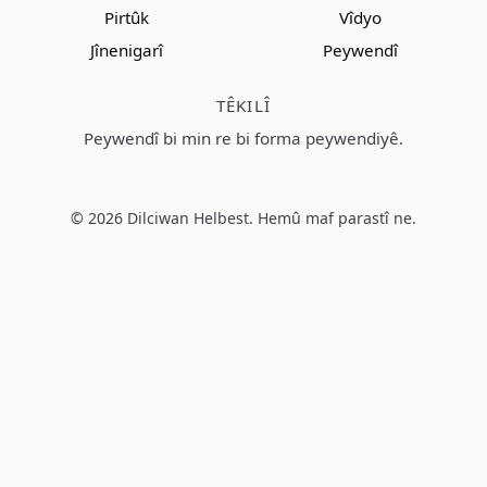
Pirtûk
Vîdyo
Jînenigarî
Peywendî
TÊKILÎ
Peywendî bi min re bi forma peywendiyê.
© 2026 Dilciwan Helbest. Hemû maf parastî ne.