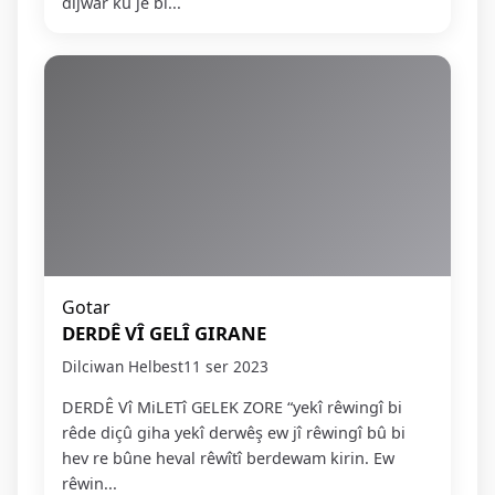
dijwar ku jê bi...
Gotar
DERDÊ VÎ GELÎ GIRANE
Dilciwan Helbest
11 ser 2023
DERDÊ Vî MiLETî GELEK ZORE “yekî rêwingî bi
rêde diçû giha yekî derwêş ew jî rêwingî bû bi
hev re bûne heval rêwîtî berdewam kirin. Ew
rêwin...