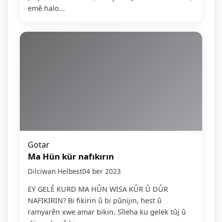
emê halo...
Gotar
Ma Hün kür nafıkırın
Dilciwan Helbest
04 ber 2023
EY GELÊ KURD MA HÛN WISA KÛR Û DÛR
NAFIKIRIN? Bi fikirin û bi pûnijin, hest û
ramyarên xwe amar bikin. Sîleha ku gelek tûj û