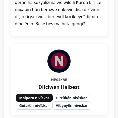
qeran ha sozyalîzma we wilo li Kurda kir! Lê
mixabin hûn ber xwe nakevin dîsa dizîvirin
diçin tirya xwe li ber eynî kûçik eynî dijmin
dihejênin. Bese bes ma heta gengî?
NIVÎSKAR
Dilciwan Helbest
Malpera nivîskar
Pirtûkên nivîskar
Gotarên nivîskar
Vîdyoyên nivîskar