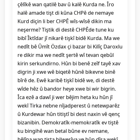
çêlîkê wan qatilê bav û kalê Kurda ne. Îro
halê amade tişt di kûna CHPê de nemaye
Kurd diçin li ber CHPÊ wîs-wîsê dikin ma
neşerme? Tiştik di destê CHPÊde tune ku
bibî Îktîdar jî nikarê tişkî bidê Kurda. Ma we
nedît bê Ûmît Özdax çi bazar bi Kilîç Daroxlu
re dikir ma we nedît şertê wî tevan qebûl
kirin serkundirno. Hûn bi benê zeîf tayê xav
digrin ji xwe wê biqetê hûnê bikevne binê
bîrê de. Ewê karibê tişkî bidê we, di destê
wîde hêz û bandor heye xwe bi wir bigrin.
Îca ezê a dawî ji wer bêjim heta ku hûn jî
wekî Tirka nebne nîjadperest û netewparêz
û Kurdewar hûn titiştî bi dest naxin vê qenç
bizanibin. Demokratîk-memokratîk ev tiştê
ku bingihê wan betal bûne ev nemane,
hêlîna wan tişta hilweşîya ye hûn dîsa wekî