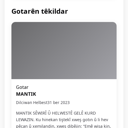
Gotarên têkildar
Gotar
MANTIK
Dilciwan Helbest
31 ber 2023
MANTIK SÊWIRÎ Û HELWESTÊ GELÊ KURD
LEWAZIN. Ku hinekan tiştekî xweş gotın û li hev
pêçan û xemilandin, xweş dibêjin: “Emê wisa kin,