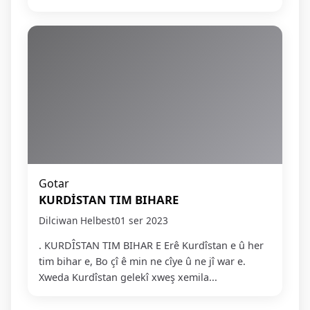
Gotar
KURDİSTAN TIM BIHARE
Dilciwan Helbest
01 ser 2023
. KURDÎSTAN TIM BIHAR E Erê Kurdîstan e û her
tim bihar e, Bo çî ê min ne cîye û ne jî war e.
Xweda Kurdîstan gelekî xweş xemila...