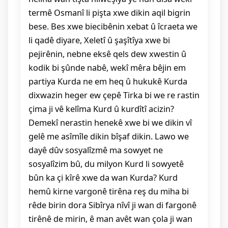
termê Osmanî li pişta xwe dikin aqil bigrin
bese. Bes xwe biecibênin xebat û îcraeta we
li qadê diyare, Xeletî û şaşîtîya xwe bi
pejirênin, nebne eksê qels dew xwestin û
kodik bi şûnde nabê, wekî mêra bêjin em
partiya Kurda ne em heq û hukukê Kurda
dixwazin heger ew çepê Tirka bi we re rastin
çima ji vê kelîma Kurd û kurdîtî acizin?
Demekî nerastin henekê xwe bi we dikin vî
gelê me asîmîle dikin bîşaf dikin. Lawo we
dayê dûv sosyalîzmê ma sowyet ne
sosyalîzim bû, du milyon Kurd li sowyetê
bûn ka çi kîrê xwe da wan Kurda? Kurd
hemû kirne vargonê tirêna reş du miha bi
rêde birin dora Sibîrya nîvî ji wan di fargonê
tirênê de mirin, ê man avêt wan çola ji wan