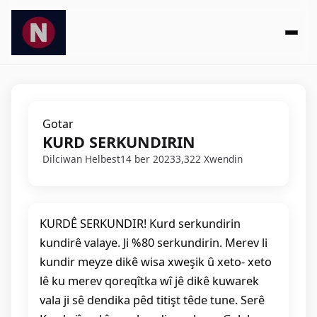
Gotar
KURD SERKUNDIRIN
Dilciwan Helbest
14 ber 2023
3,322 Xwendin
KURDÊ SERKUNDIR! Kurd serkundirin
kundirê valaye. Ji %80 serkundirin. Merev li
kundir meyze dikê wisa xweşik û xeto- xeto
lê ku merev qoreqîtka wî jê dikê kuwarek
vala ji sê dendika pêd titişt têde tune. Serê